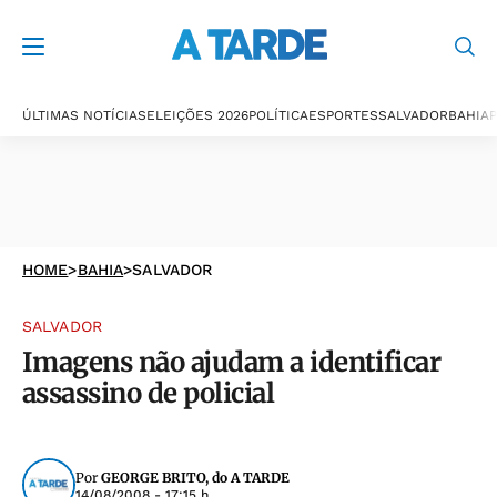
ÚLTIMAS NOTÍCIAS
ELEIÇÕES 2026
POLÍTICA
ESPORTES
SALVADOR
BAHIA
P
HOME
>
BAHIA
>
SALVADOR
SALVADOR
Imagens não ajudam a identificar
assassino de policial
Por
GEORGE BRITO, do A TARDE
14/08/2008 - 17:15 h