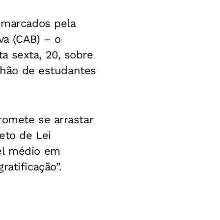
s marcados pela
va (CAB) – o
a sexta, 20, sobre
ilhão de estudantes
romete se arrastar
eto de Lei
vel médio em
atificação”.