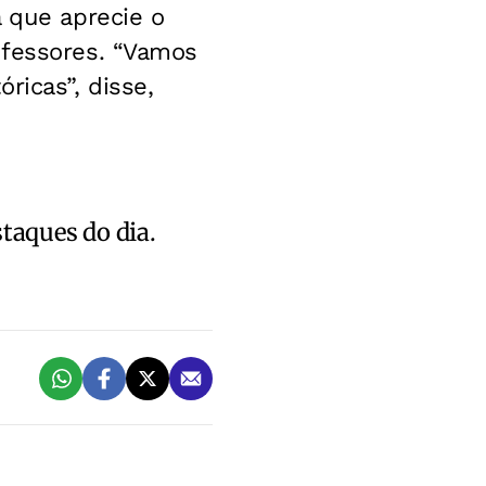
a que aprecie o
ofessores. “Vamos
ricas”, disse,
staques do dia.