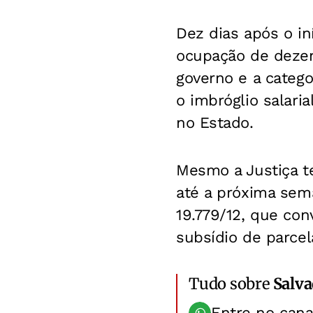
Dez dias após o in
ocupação de dezen
governo e a categ
o imbróglio salari
no Estado.
Mesmo a Justiça te
até a próxima sema
19.779/12, que co
subsídio de parcel
Tudo sobre
Salv
Entre no can