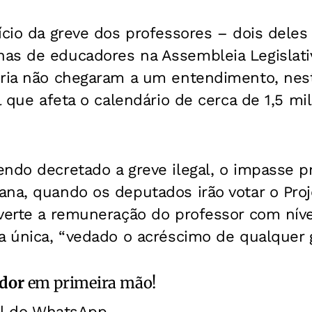
ício da greve dos professores – dois dele
as de educadores na Assembleia Legislati
oria não chegaram a um entendimento, nest
al que afeta o calendário de cerca de 1,5 m
ndo decretado a greve ilegal, o impasse p
na, quando os deputados irão votar o Proj
nverte a remuneração do professor com ní
a única, “vedado o acréscimo de qualquer gr
ador
em primeira mão!
al do WhatsApp.