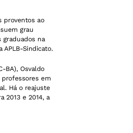
s proventos ao
ssuem grau
es graduados na
a APLB-Sindicato.
C-BA), Osvaldo
os professores em
l. Há o reajuste
ra 2013 e 2014, a