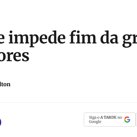
 impede fim da g
ores
lton
Siga o
A TARDE
no
Google