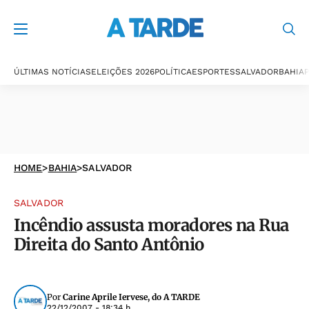
ÚLTIMAS NOTÍCIAS
ELEIÇÕES 2026
POLÍTICA
ESPORTES
SALVADOR
BAHIA
P
HOME
>
BAHIA
>
SALVADOR
SALVADOR
Incêndio assusta moradores na Rua
Direita do Santo Antônio
Por
Carine Aprile Iervese, do A TARDE
22/12/2007 - 18:34 h