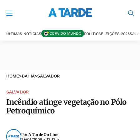
COPA DO MUNDO
ÚLTIMAS NOTÍCIAS
POLÍTICA
ELEIÇÕES 2026
SALV
HOME
>
BAHIA
>
SALVADOR
SALVADOR
Incêndio atinge vegetação no Pólo
Petroquímico
Por
A Tarde On Line
29/01/2008 - 13:13 h