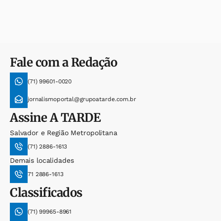
Fale com a Redação
(71) 99601-0020
jornalismoportal@grupoatarde.com.br
Assine
A TARDE
Salvador e Região Metropolitana
(71) 2886-1613
Demais localidades
71 2886-1613
Classificados
(71) 99965-8961