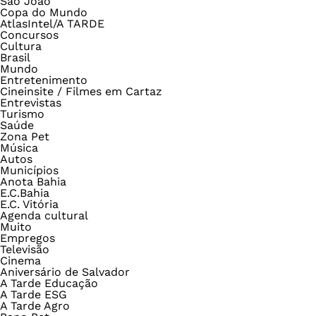
São João
Copa do Mundo
AtlasIntel/A TARDE
Concursos
Cultura
Brasil
Mundo
Entretenimento
Cineinsite / Filmes em Cartaz
Entrevistas
Turismo
Saúde
Zona Pet
Música
Autos
Municípios
Anota Bahia
E.C.Bahia
E.C. Vitória
Agenda cultural
Muito
Empregos
Televisão
Cinema
Aniversário de Salvador
A Tarde Educação
A Tarde ESG
A Tarde Agro