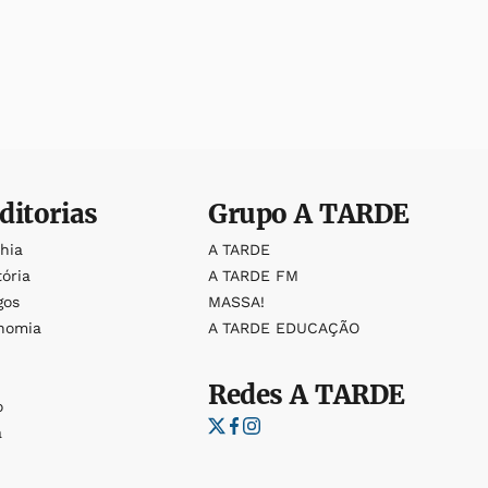
ditorias
Grupo
A TARDE
ahia
A TARDE
tória
A TARDE FM
gos
MASSA!
nomia
A TARDE EDUCAÇÃO
Redes
A TARDE
o
a