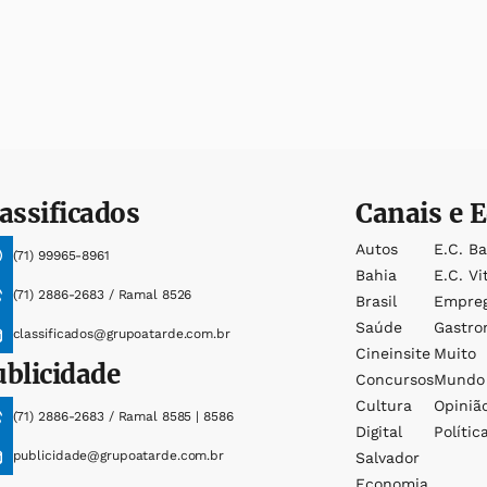
assificados
Canais e E
Autos
E.c. B
(71) 99965-8961
Bahia
E.c. Vi
(71) 2886-2683 / Ramal 8526
Brasil
Empre
Saúde
Gastro
classificados@grupoatarde.com.br
Cineinsite
Muito
ublicidade
Concursos
Mundo
Cultura
Opiniã
(71) 2886-2683 / Ramal 8585 | 8586
Digital
Polític
publicidade@grupoatarde.com.br
Salvador
Economia