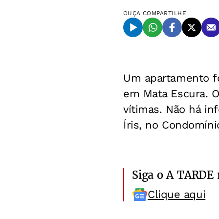
OUÇA
COMPARTILHE
Um apartamento fo
em Mata Escura. O
vítimas. Não há i
Íris, no Condomíni
Siga o A TARDE
Clique aqui