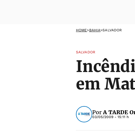
HOME
>
BAHIA
>
SALVADOR
SALVADOR
Incêndi
em Mat
Por
A TARDE On
03/05/2009 - 15:11 h