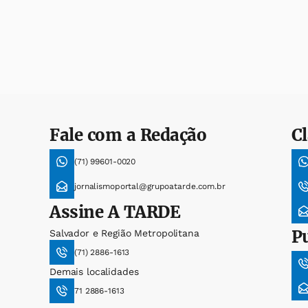
Fale com a Redação
Cl
(71) 99601-0020
jornalismoportal@grupoatarde.com.br
Assine
A TARDE
P
Salvador e Região Metropolitana
(71) 2886-1613
Demais localidades
71 2886-1613