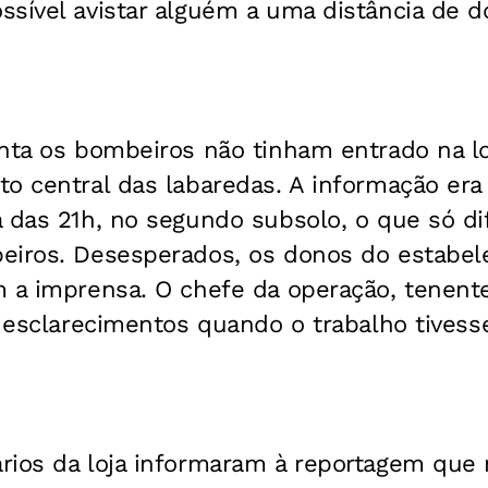
sível avistar alguém a uma distância de d
nta os bombeiros não tinham entrado na lo
o central das labaredas. A informação era
 das 21h, no segundo subsolo, o que só dif
eiros. Desesperados, os donos do estabe
 a imprensa. O chefe da operação, tenente
r esclarecimentos quando o trabalho tivess
rios da loja informaram à reportagem que 