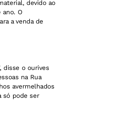
aterial, devido ao
 ano. O
ara a venda de
 disse o ourives
essoas na Rua
olhos avermelhados
 só pode ser