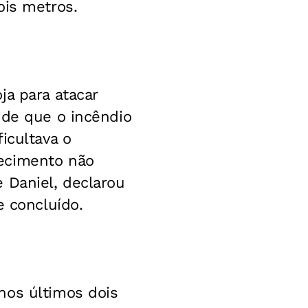
ois metros.
ja para atacar
 de que o incêndio
icultava o
lecimento não
 Daniel, declarou
e concluído.
nos últimos dois