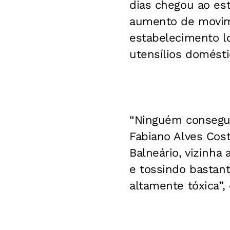
dias chegou ao es
aumento de movim
estabelecimento lo
utensílios domésti
“Ninguém conseguiu
Fabiano Alves Cos
Balneário, vizinh
e tossindo bastan
altamente tóxica”,