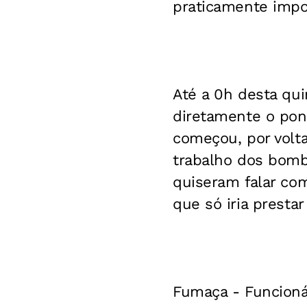
praticamente impos
Até a 0h desta qui
diretamente o pont
começou, por volta
trabalho dos bomb
quiseram falar com
que só iria presta
Fumaça -
Funcioná