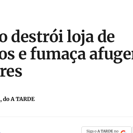
 destrói loja de
ios e fumaça afuge
res
a, do A TARDE
Siga o
A TARDE
no