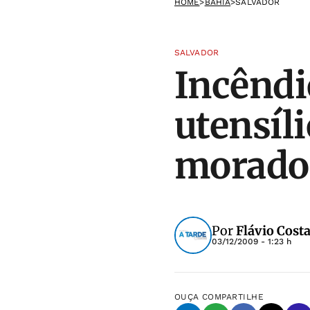
HOME
>
BAHIA
>
SALVADOR
SALVADOR
Incêndio
utensíl
morado
Por
Flávio Cost
03/12/2009 - 1:23 h
OUÇA
COMPARTILHE