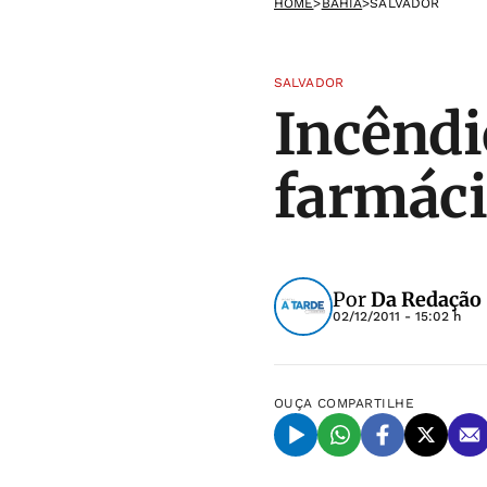
HOME
>
BAHIA
>
SALVADOR
SALVADOR
Incêndi
farmáci
Por
Da Redação
02/12/2011 - 15:02 h
OUÇA
COMPARTILHE