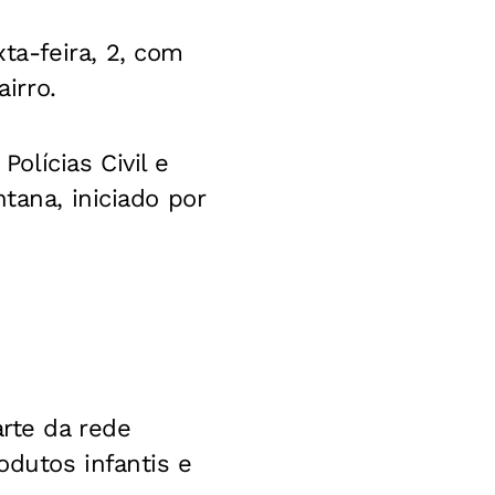
a-feira, 2, com
irro.
olícias Civil e
tana, iniciado por
arte da rede
odutos infantis e