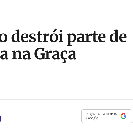
o destrói parte de
a na Graça
Siga o
A TARDE
no
Google