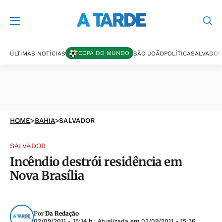
COPA DO MUNDO
ÚLTIMAS NOTÍCIAS
SÃO JOÃO
POLÍTICA
SALVADOR
HOME
>
BAHIA
>
SALVADOR
SALVADOR
Incêndio destrói residência em
Nova Brasília
Por
Da Redação
02/09/2011 - 15:14 h
| Atualizada em
02/09/2011 - 15:36