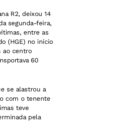
na R2, deixou 14
da segunda-feira,
ítimas, entre as
do (HGE) no início
s ao centro
ansportava 60
e se alastrou a
rdo com o tenente
timas teve
erminada pela