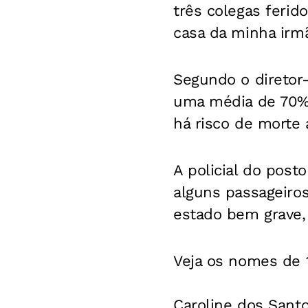
três colegas ferid
casa da minha irmã
Segundo o diretor
uma média de 70% 
há risco de morte 
A policial do post
alguns passageiro
estado bem grave,
Veja os nomes de 1
Caroline dos Santo