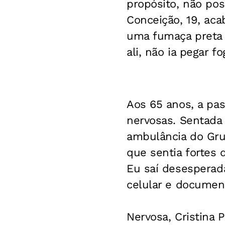
propósito, não poss
Conceição, 19, acab
uma fumaça preta 
ali, não ia pegar f
Aos 65 anos, a pa
nervosas. Sentada
ambulância do Grup
que sentia fortes
Eu saí desesperada
celular e document
Nervosa, Cristina 