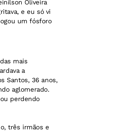
inilson Oliveira
itava, e eu só vi
jogou um fósforo
 das mais
ardava a
os Santos, 36 anos,
ndo aglomerado.
abou perdendo
o, três irmãos e