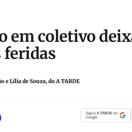
o em coletivo deix
 feridas
ão e Lília de Souza, do A TARDE
Siga o
A TARDE
no
Google