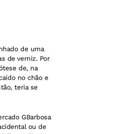
anhado de uma
s de verniz. Por
ótese de, na
 caído no chão e
ão, teria se
mercado GBarbosa
acidental ou de