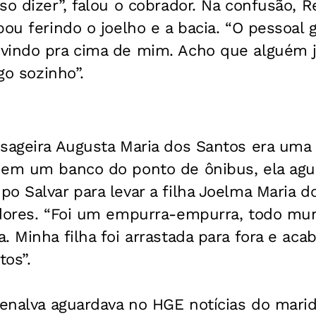
o dizer”, falou o cobrador. Na confusão, Re
ou ferindo o joelho e a bacia. “O pessoal gr
vindo pra cima de mim. Acho que alguém 
ogo sozinho”.
ssageira Augusta Maria dos Santos era uma
 em um banco do ponto de ônibus, ela agu
o Salvar para levar a filha Joelma Maria d
 dores. “Foi um empurra-empurra, todo mu
. Minha filha foi arrastada para fora e ac
os”.
Penalva aguardava no HGE notícias do marid