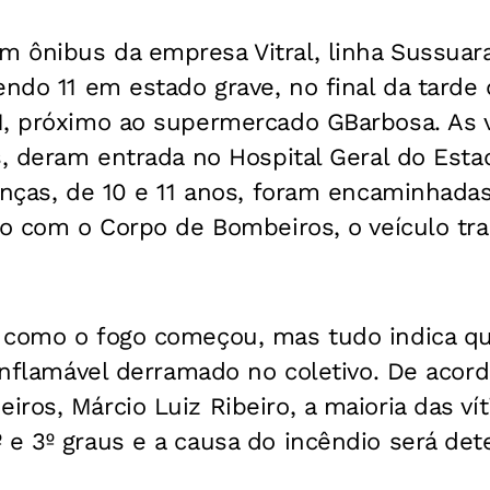
 ônibus da empresa Vitral, linha Sussuara
endo 11 em estado grave, no final da tarde 
M, próximo ao supermercado GBarbosa. As v
s, deram entrada no Hospital Geral do Esta
anças, de 10 e 11 anos, foram encaminhada
do com o Corpo de Bombeiros, o veículo tr
 como o fogo começou, mas tudo indica qu
 inflamável derramado no coletivo. De aco
ros, Márcio Luiz Ribeiro, a maioria das ví
 e 3º graus e a causa do incêndio será det