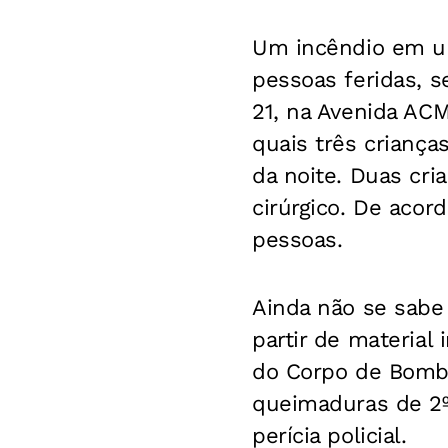
Um incêndio em um
pessoas feridas, s
21, na Avenida AC
quais três criança
da noite. Duas cri
cirúrgico. De acor
pessoas.
Ainda não se sabe
partir de material
do Corpo de Bombei
queimaduras de 2º
perícia policial.