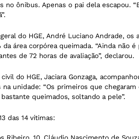
os no ônibus. Apenas o pai dela escapou. “
”.
-geral do HGE, André Luciano Andrade, os 
da área corpórea queimada. “Ainda não é p
antes de 72 horas de avaliação”, declarou.
o civil do HGE, Jaciara Gonzaga, acompanho
s na unidade: “Os primeiros que chegara
 bastante queimados, soltando a pele”.
3 das 14 vítimas:
s Ribeiro, 10, Cláudio Nascimento de Souza