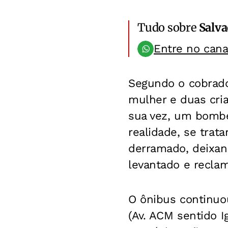
Tudo sobre
Salv
Entre no can
Segundo o cobrad
mulher e duas cria
sua vez, um bombei
realidade, se trat
derramado, deixand
levantado e recla
O ônibus continuo
(Av. ACM sentido I