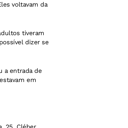
Eles voltavam da
adultos tiveram
ossível dizer se
u a entrada de
m estavam em
, 25, Cléber