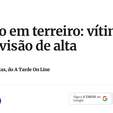
o em terreiro: vít
visão de alta
xas, do A Tarde On Line
Siga o
A TARDE
no
Google