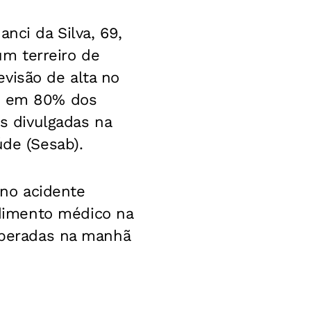
nci da Silva, 69,
m terreiro de
visão de alta no
as em 80% dos
 divulgadas na
úde (Sesab).
no acidente
dimento médico na
liberadas na manhã