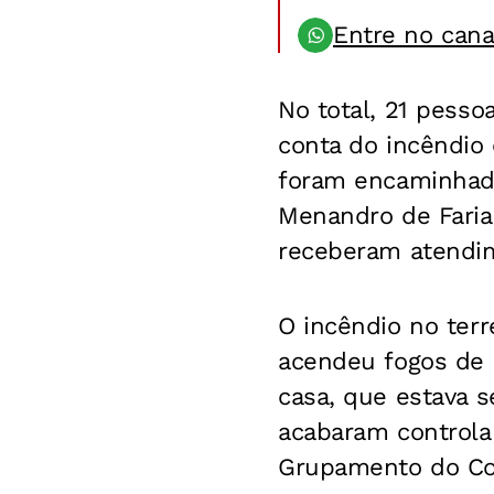
Entre no can
No total, 21 pess
conta do incêndio
foram encaminhada
Menandro de Faria
receberam atendi
O incêndio no terr
acendeu fogos de ar
casa, que estava 
acabaram controlan
Grupamento do Co