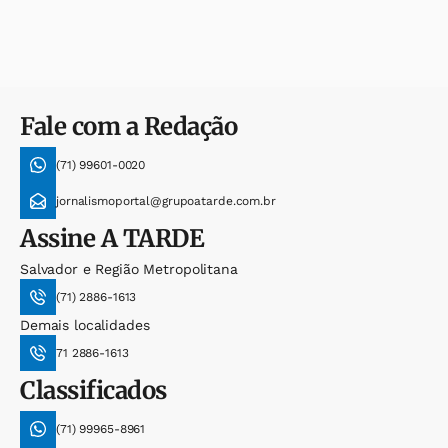
Fale com a Redação
(71) 99601-0020
jornalismoportal@grupoatarde.com.br
Assine
A TARDE
Salvador e Região Metropolitana
(71) 2886-1613
Demais localidades
71 2886-1613
Classificados
(71) 99965-8961