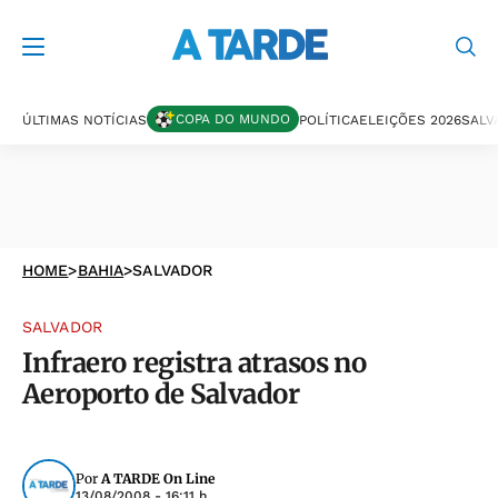
COPA DO MUNDO
ÚLTIMAS NOTÍCIAS
POLÍTICA
ELEIÇÕES 2026
SALV
HOME
>
BAHIA
>
SALVADOR
SALVADOR
Infraero registra atrasos no
Aeroporto de Salvador
Por
A TARDE On Line
13/08/2008 - 16:11 h