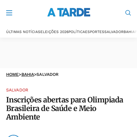
ÚLTIMAS NOTÍCIAS
ELEIÇÕES 2026
POLÍTICA
ESPORTES
SALVADOR
BAHIA
P
HOME
>
BAHIA
>
SALVADOR
SALVADOR
Inscrições abertas para Olimpiada
Brasileira de Saúde e Meio
Ambiente