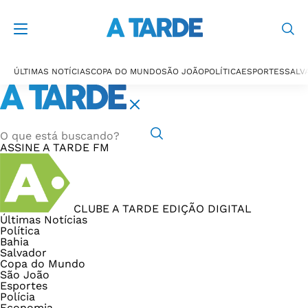
ÚLTIMAS NOTÍCIAS
COPA DO MUNDO
SÃO JOÃO
POLÍTICA
ESPORTES
SALV
ASSINE
A TARDE FM
CLUBE A TARDE
EDIÇÃO DIGITAL
Últimas Notícias
Política
Bahia
Salvador
Copa do Mundo
São João
Esportes
Polícia
Economia