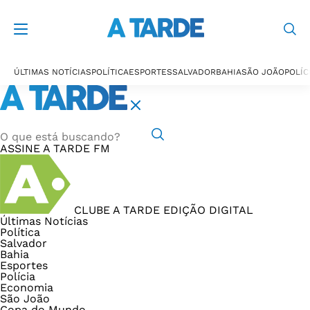
ÚLTIMAS NOTÍCIAS
POLÍTICA
ESPORTES
SALVADOR
BAHIA
SÃO JOÃO
POLÍC
ASSINE
A TARDE FM
CLUBE A TARDE
EDIÇÃO DIGITAL
Últimas Notícias
Política
Salvador
Bahia
Esportes
Polícia
Economia
São João
Copa do Mundo