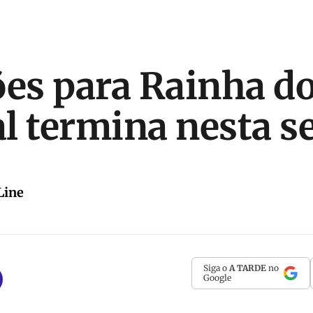
ões para Rainha d
l termina nesta s
Line
Siga o
A TARDE
no
Google