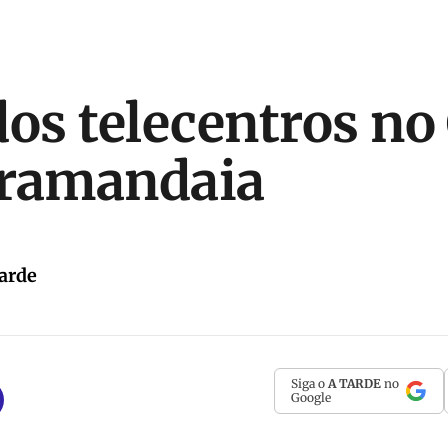
dos telecentros no
aramandaia
arde
Siga o
A TARDE
no
Google