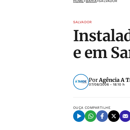
HOME
>
BAHIA
>
SALVADOR
SALVADOR
Instala
e em S
Por
Agência A T
07/08/2006 - 18:10 h
OUÇA
COMPARTILHE