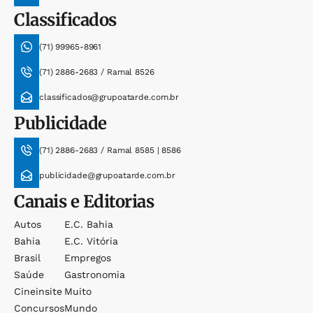
Classificados
(71) 99965-8961
(71) 2886-2683 / Ramal 8526
classificados@grupoatarde.com.br
Publicidade
(71) 2886-2683 / Ramal 8585 | 8586
publicidade@grupoatarde.com.br
Canais e Editorias
Autos
E.c. Bahia
Bahia
E.c. Vitória
Brasil
Empregos
Saúde
Gastronomia
Cineinsite
Muito
Concursos
Mundo