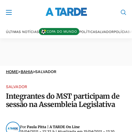
COPA DO MUNDO
ÚLTIMAS NOTÍCIAS
POLÍTICA
SALVADOR
POLÍCIA
BA
HOME
>
BAHIA
>
SALVADOR
SALVADOR
Integrantes do MST participam de
sessão na Assembleia Legislativa
Por
Paula Pitta | A TARDE On Line
15/04/2011 - 12:32 h
| Atualizada em
15/04/2011 - 13:10