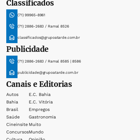
Classificados
(71) 99965-8961
(71) 2886-2683 / Ramal 8526
classificados@grupoatarde.com.br
Publicidade
(71) 2886-2683 / Ramal 8585 | 8586
publicidade@grupoatarde.com.br
Canais e Editorias
Autos
E.c. Bahia
Bahia
E.c. Vitória
Brasil
Empregos
Saúde
Gastronomia
Cineinsite
Muito
Concursos
Mundo
Cultura
Opinião