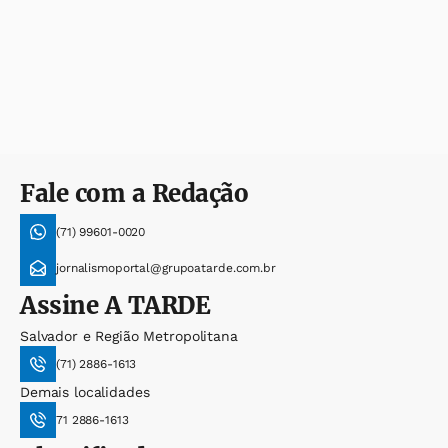
Fale com a Redação
(71) 99601-0020
jornalismoportal@grupoatarde.com.br
Assine
A TARDE
Salvador e Região Metropolitana
(71) 2886-1613
Demais localidades
71 2886-1613