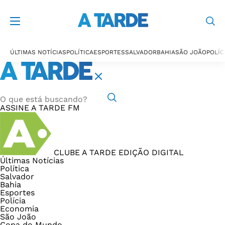
ÚLTIMAS NOTÍCIAS
POLÍTICA
ESPORTES
SALVADOR
BAHIA
SÃO JOÃO
POLÍC
ASSINE
A TARDE FM
CLUBE A TARDE
EDIÇÃO DIGITAL
Últimas Notícias
Política
Salvador
Bahia
Esportes
Polícia
Economia
São João
Copa do Mundo