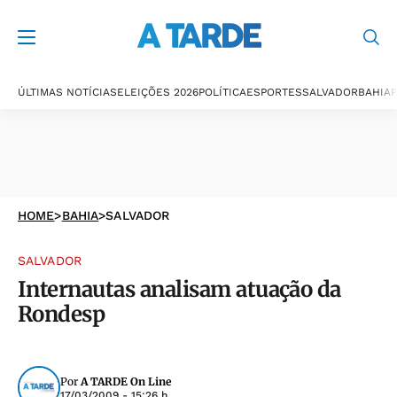
ÚLTIMAS NOTÍCIAS
ELEIÇÕES 2026
POLÍTICA
ESPORTES
SALVADOR
BAHIA
P
HOME
>
BAHIA
>
SALVADOR
SALVADOR
Internautas analisam atuação da
Rondesp
Por
A TARDE On Line
17/03/2009 - 15:26 h