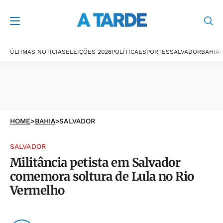
ÚLTIMAS NOTÍCIAS
ELEIÇÕES 2026
POLÍTICA
ESPORTES
SALVADOR
BAHIA
P
HOME
>
BAHIA
>
SALVADOR
SALVADOR
Militância petista em Salvador
comemora soltura de Lula no Rio
Vermelho