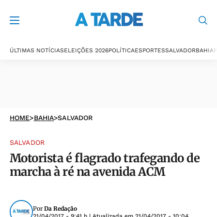
ÚLTIMAS NOTÍCIAS
ELEIÇÕES 2026
POLÍTICA
ESPORTES
SALVADOR
BAHIA
P
HOME
>
BAHIA
>
SALVADOR
SALVADOR
Motorista é flagrado trafegando de
marcha à ré na avenida ACM
Por
Da Redação
21/04/2017 - 9:41 h
| Atualizada em
21/04/2017 - 10:04