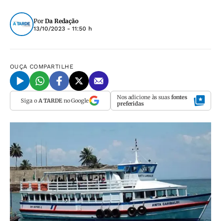
Por
Da Redação
13/10/2023 - 11:50 h
OUÇA
COMPARTILHE
Nos adicione às suas
fontes
Siga o
A TARDE
no Google
preferidas