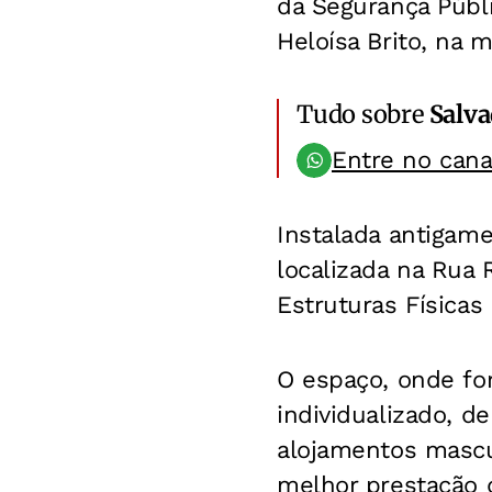
da Segurança Públic
Heloísa Brito, na m
Tudo sobre
Salv
Entre no can
Instalada antigame
localizada na Rua
Estruturas Físicas
O espaço, onde fo
individualizado, 
alojamentos mascul
melhor prestação 