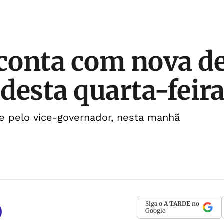
 conta com nova d
 desta quarta-feir
e pelo vice-governador, nesta manhã
Siga o
A TARDE
no
Google