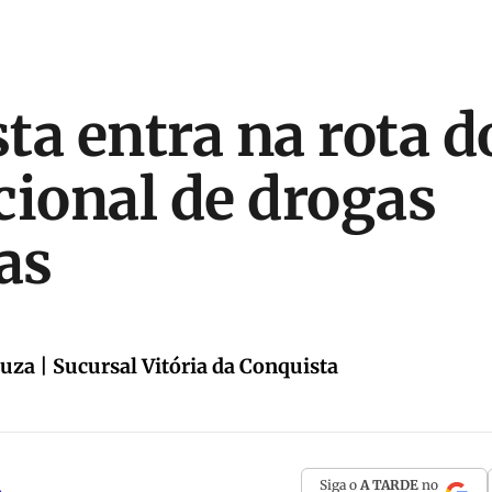
ta entra na rota do
cional de drogas
as
uza | Sucursal Vitória da Conquista
Siga o
A TARDE
no