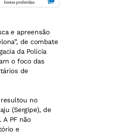
fontes preferidas
sca e apreensão
elona”, de combate
acia da Polícia
ram o foco das
atários de
 resultou no
u (Sergipe), de
. A PF não
ório e