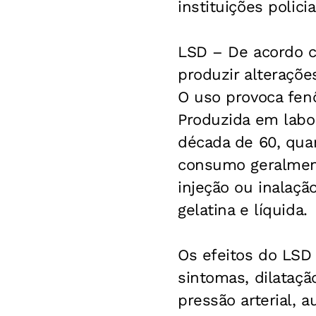
instituições policia
LSD –
De acordo co
produzir alteraçõe
O uso provoca fenô
Produzida em labor
década de 60, quan
consumo geralmente
injeção ou inalaçã
gelatina e líquida.
Os efeitos do LSD
sintomas, dilataçã
pressão arterial, 