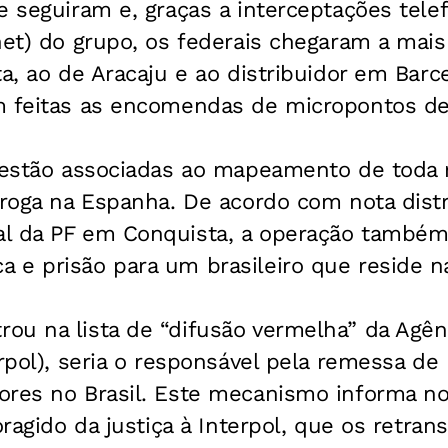
e seguiram e, graças a interceptações tele
rnet) do grupo, os federais chegaram a ma
ta, ao de Aracaju e ao distribuidor em Barc
m feitas as encomendas de micropontos de 
s estão associadas ao mapeamento de toda 
droga na Espanha. De acordo com nota distr
l da PF em Conquista, a operação também
 e prisão para um brasileiro que reside n
u na lista de “difusão vermelha” da Agênc
erpol), seria o responsável pela remessa d
ores no Brasil. Este mecanismo informa 
oragido da justiça à Interpol, que os retran