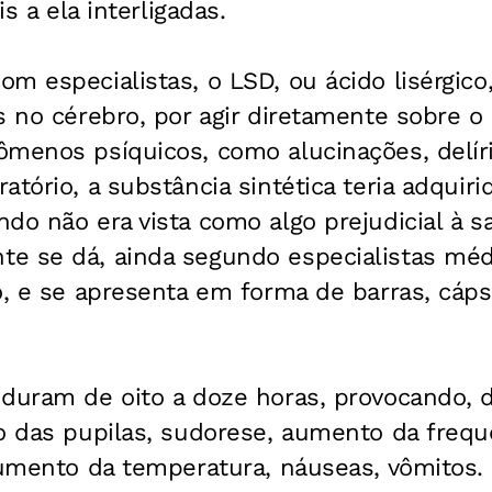
is a ela interligadas.
m especialistas, o LSD, ou ácido lisérgico
s no cérebro, por agir diretamente sobre o
menos psíquicos, como alucinações, delíri
atório, a substância sintética teria adquir
do não era vista como algo prejudicial à s
 se dá, ainda segundo especialistas médic
o, e se apresenta em forma de barras, cápsu
 duram de oito a doze horas, provocando, 
o das pupilas, sudorese, aumento da frequ
aumento da temperatura, náuseas, vômitos.