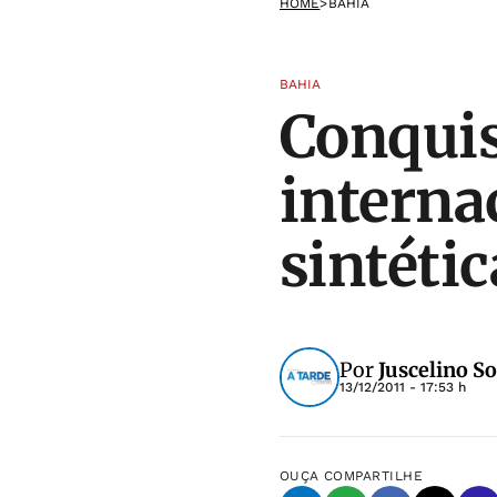
HOME
>
BAHIA
BAHIA
Conquis
interna
sintétic
Por
Juscelino So
13/12/2011 - 17:53 h
OUÇA
COMPARTILHE