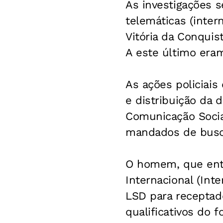
As investigações s
telemáticas (inte
Vitória da Conquis
A este último era
As ações policiai
e distribuição da 
Comunicação Socia
mandados de busca
O homem, que entro
Internacional (Int
LSD para receptad
qualificativos do f