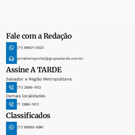
Fale com a Redação
(71) 99601-0020
jornalismoportal@grupoatarde.com.br
Assine
A TARDE
Salvador e Região Metropolitana
(71) 2886-1613
Demais localidades
71 2886-1613
Classificados
(71) 99965-8961