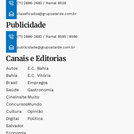
(71) 2886-2683 / Ramal 8526
classificados@grupoatarde.com.br
Publicidade
(71) 2886-2683 / Ramal 8585 | 8586
publicidade@grupoatarde.com.br
Canais e Editorias
Autos
E.c. Bahia
Bahia
E.c. Vitória
Brasil
Empregos
Saúde
Gastronomia
Cineinsite
Muito
Concursos
Mundo
Cultura
Opinião
Digital
Política
Salvador
Economia