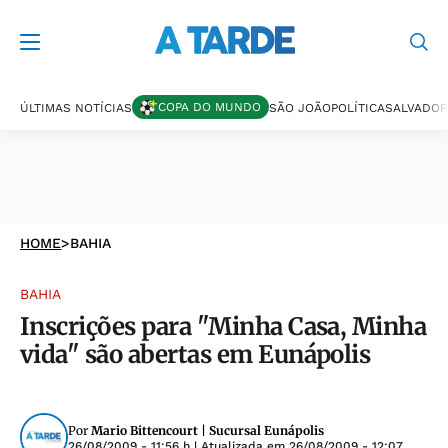
COPA DO MUNDO
ÚLTIMAS NOTÍCIAS
SÃO JOÃO
POLÍTICA
SALVADOR
HOME
>
BAHIA
BAHIA
Inscrições para "Minha Casa, Minha
vida" são abertas em Eunápolis
Por
Mario Bittencourt | Sucursal Eunápolis
26/08/2009 - 11:56 h
| Atualizada em
26/08/2009 - 12:07