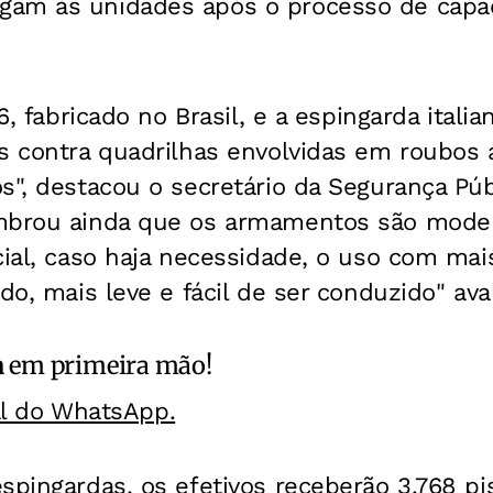
am às unidades após o processo de capac
6, fabricado no Brasil, e a espingarda italian
s contra quadrilhas envolvidas em roubos a
s", destacou o secretário da Segurança Púb
mbrou ainda que os armamentos são moder
cial, caso haja necessidade, o uso com mais
do, mais leve e fácil de ser conduzido" ava
a
em primeira mão!
al do WhatsApp.
spingardas, os efetivos receberão 3.768 pis