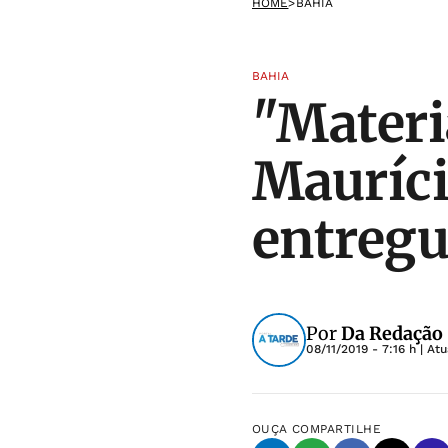
HOME
>
BAHIA
BAHIA
"Materia
Mauríci
entregu
Por
Da Redação
08/11/2019 - 7:16 h
| At
OUÇA
COMPARTILHE