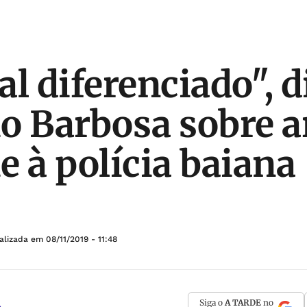
l diferenciado", d
o Barbosa sobre a
e à polícia baiana
ualizada em
08/11/2019 - 11:48
Siga o
A TARDE
no