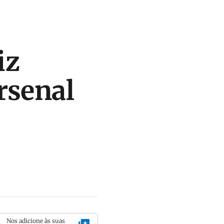
iz
rsenal
Nos adicione às suas