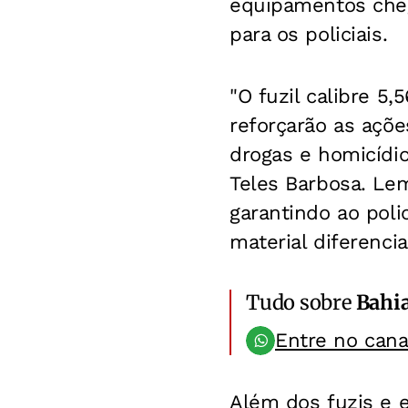
equipamentos cheg
para os policiais.
"O fuzil calibre 5,5
reforçarão as açõe
drogas e homicídio
Teles Barbosa. Le
garantindo ao poli
material diferencia
Tudo sobre
Bahi
Entre no can
Além dos fuzis e e