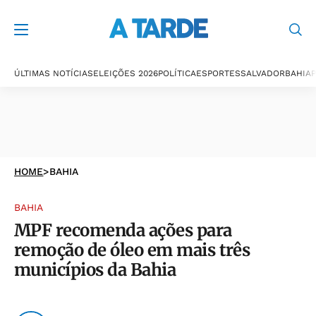
ÚLTIMAS NOTÍCIAS
ELEIÇÕES 2026
POLÍTICA
ESPORTES
SALVADOR
BAHIA
P
HOME
>
BAHIA
BAHIA
MPF recomenda ações para
remoção de óleo em mais três
municípios da Bahia