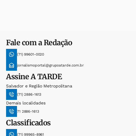
Fale com a Redação
(71) 99601-0020
jornalismoportal@grupoatarde.com.br
Assine
A TARDE
Salvador e Região Metropolitana
(71) 2886-1613
Demais localidades
71 2886-1613
Classificados
(71) 99965-8961