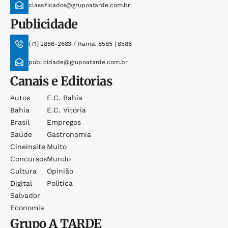
classificados@grupoatarde.com.br
Publicidade
(71) 2886-2683 / Ramal 8585 | 8586
publicidade@grupoatarde.com.br
Canais e Editorias
Autos
E.c. Bahia
Bahia
E.c. Vitória
Brasil
Empregos
Saúde
Gastronomia
Cineinsite
Muito
Concursos
Mundo
Cultura
Opinião
Digital
Política
Salvador
Economia
Grupo
A TARDE