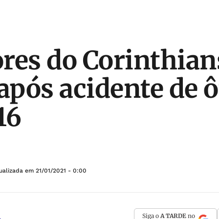
res do Corinthian
 após acidente de 
16
tualizada em
21/01/2021 - 0:00
Siga o
A TARDE
no