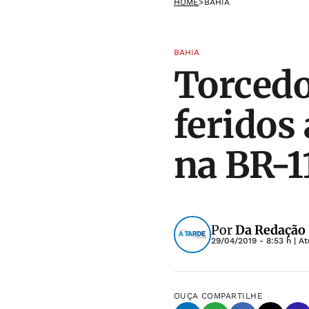
HOME
>
BAHIA
BAHIA
Torcedo
feridos
na BR-1
Por
Da Redação
29/04/2019 - 8:53 h
| A
OUÇA
COMPARTILHE