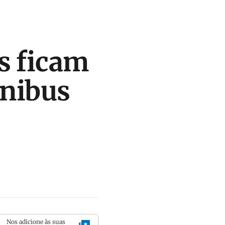
s ficam
ônibus
Nos adicione às suas