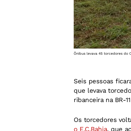
Ônibus levava 45 torcedores do C
Seis pessoas ficar
que levava torcedo
ribanceira na BR-11
Os torcedores vol
o E.C.Bahia
, que a