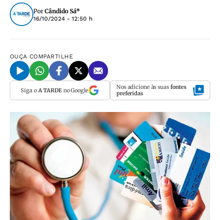
Por
Cândido Sá*
16/10/2024 - 12:50 h
OUÇA
COMPARTILHE
Nos adicione às suas
fontes
Siga o
A TARDE
no Google
preferidas