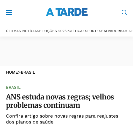
ÚLTIMAS NOTÍCIAS
ELEIÇÕES 2026
POLÍTICA
ESPORTES
SALVADOR
BAHIA
P
HOME
>
BRASIL
BRASIL
ANS estuda novas regras; velhos
problemas continuam
Confira artigo sobre novas regras para reajustes
dos planos de saúde