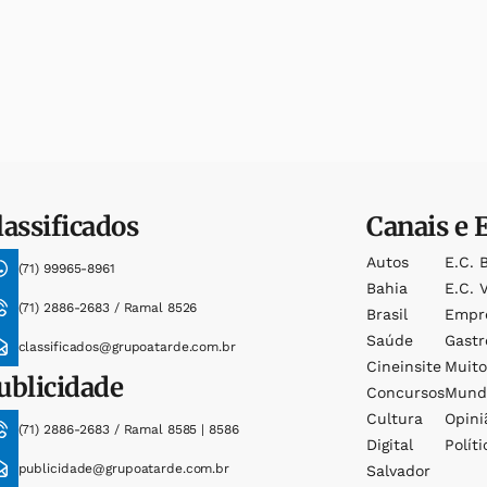
lassificados
Canais e 
Autos
E.c. 
(71) 99965-8961
Bahia
E.c. V
(71) 2886-2683 / Ramal 8526
Brasil
Empr
Saúde
Gast
classificados@grupoatarde.com.br
Cineinsite
Muit
ublicidade
Concursos
Mund
Cultura
Opini
(71) 2886-2683 / Ramal 8585 | 8586
Digital
Políti
publicidade@grupoatarde.com.br
Salvador