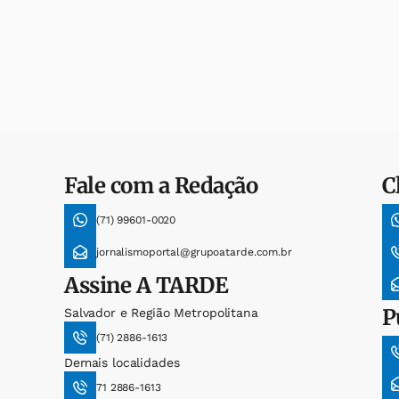
Fale com a Redação
C
(71) 99601-0020
jornalismoportal@grupoatarde.com.br
Assine
A TARDE
P
Salvador e Região Metropolitana
(71) 2886-1613
Demais localidades
71 2886-1613