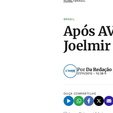
HOME
>
BRASIL
BRASIL
Após AV
Joelmir
Por
Da Redação
27/11/2012 - 12:38 h
OUÇA
COMPARTILHE