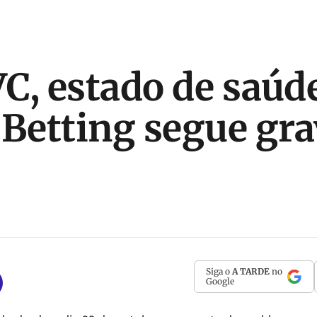
C, estado de saúd
 Betting segue gr
Siga o
A TARDE
no
Google