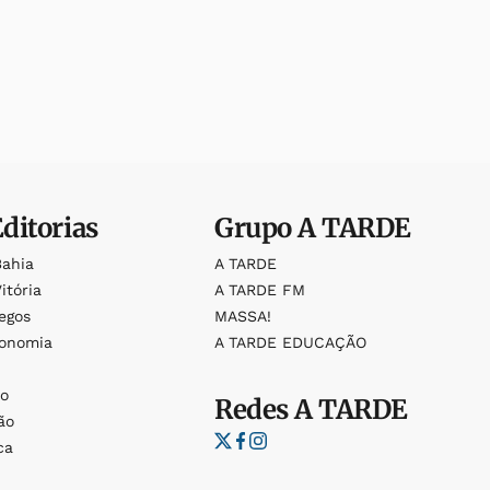
Editorias
Grupo
A TARDE
Bahia
A TARDE
itória
A TARDE FM
egos
MASSA!
ronomia
A TARDE EDUCAÇÃO
o
o
Redes
A TARDE
ão
ca