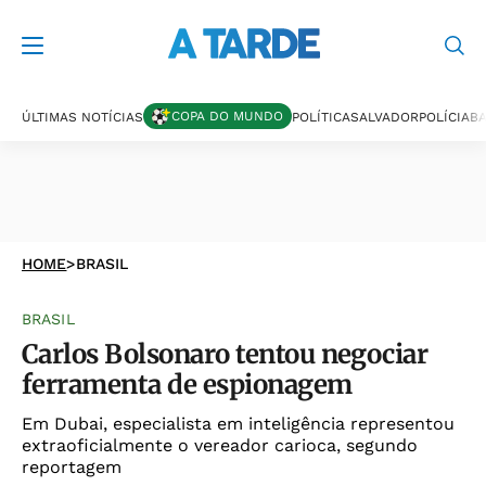
COPA DO MUNDO
ÚLTIMAS NOTÍCIAS
POLÍTICA
SALVADOR
POLÍCIA
BA
HOME
>
BRASIL
BRASIL
Carlos Bolsonaro tentou negociar
ferramenta de espionagem
Em Dubai, especialista em inteligência representou
extraoficialmente o vereador carioca, segundo
reportagem