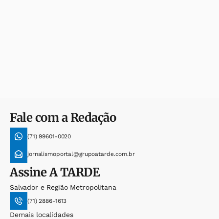
Fale com a Redação
(71) 99601-0020
jornalismoportal@grupoatarde.com.br
Assine
A TARDE
Salvador e Região Metropolitana
(71) 2886-1613
Demais localidades