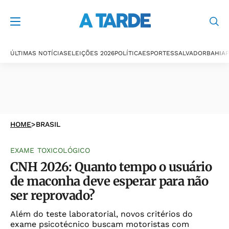
ÚLTIMAS NOTÍCIAS
ELEIÇÕES 2026
POLÍTICA
ESPORTES
SALVADOR
BAHIA
P
HOME
>
BRASIL
EXAME TOXICOLÓGICO
CNH 2026: Quanto tempo o usuário
de maconha deve esperar para não
ser reprovado?
Além do teste laboratorial, novos critérios do
exame psicotécnico buscam motoristas com