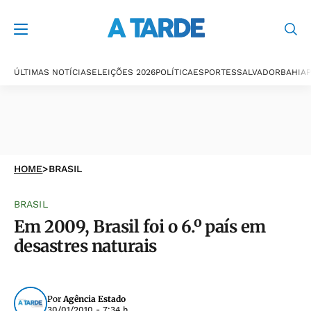
ÚLTIMAS NOTÍCIAS
ELEIÇÕES 2026
POLÍTICA
ESPORTES
SALVADOR
BAHIA
P
HOME
>
BRASIL
BRASIL
Em 2009, Brasil foi o 6.º país em
desastres naturais
Por
Agência Estado
30/01/2010 - 7:34 h