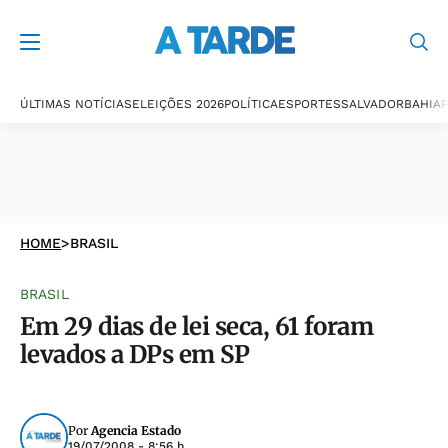
ÚLTIMAS NOTÍCIAS
ELEIÇÕES 2026
POLÍTICA
ESPORTES
SALVADOR
BAHIA
P
HOME
>
BRASIL
BRASIL
Em 29 dias de lei seca, 61 foram
levados a DPs em SP
Por
Agencia Estado
19/07/2008 - 8:56 h