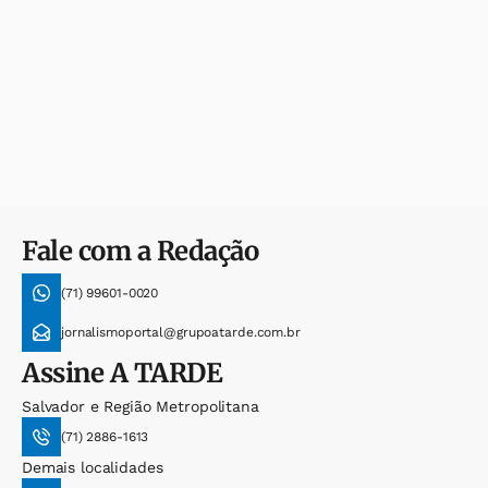
Fale com a Redação
(71) 99601-0020
jornalismoportal@grupoatarde.com.br
Assine
A TARDE
Salvador e Região Metropolitana
(71) 2886-1613
Demais localidades