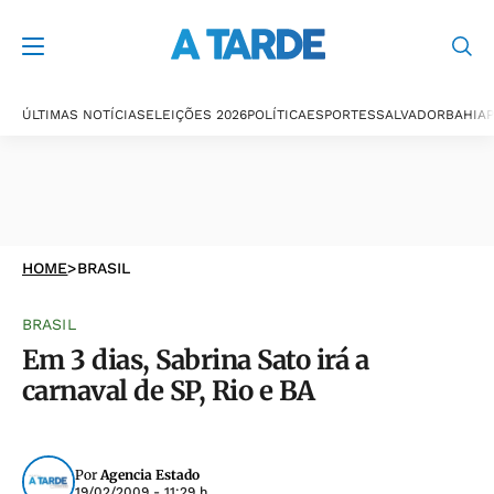
ÚLTIMAS NOTÍCIAS
ELEIÇÕES 2026
POLÍTICA
ESPORTES
SALVADOR
BAHIA
P
HOME
>
BRASIL
BRASIL
Em 3 dias, Sabrina Sato irá a
carnaval de SP, Rio e BA
Por
Agencia Estado
19/02/2009 - 11:29 h