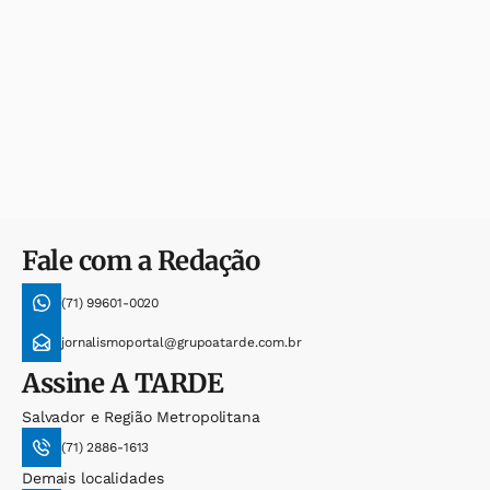
Fale com a Redação
(71) 99601-0020
jornalismoportal@grupoatarde.com.br
Assine
A TARDE
Salvador e Região Metropolitana
(71) 2886-1613
Demais localidades