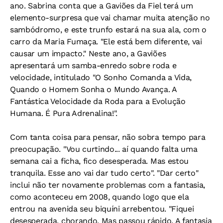
ano. Sabrina conta que a Gaviões da Fiel terá um
elemento-surpresa que vai chamar muita atenção no
sambódromo, e este trunfo estará na sua ala, com o
carro da Maria Fumaça. "Ele está bem diferente, vai
causar um impacto." Neste ano, a Gaviões
apresentará um samba-enredo sobre roda e
velocidade, intitulado "O Sonho Comanda a Vida,
Quando o Homem Sonha o Mundo Avança. A
Fantástica Velocidade da Roda para a Evolução
Humana. É Pura Adrenalina!".
Com tanta coisa para pensar, não sobra tempo para
preocupação. "Vou curtindo... aí quando falta uma
semana cai a ficha, fico desesperada. Mas estou
tranquila. Esse ano vai dar tudo certo". "Dar certo"
inclui não ter novamente problemas com a fantasia,
como aconteceu em 2008, quando logo que ela
entrou na avenida seu biquíni arrebentou. "Fiquei
desesperada, chorando. Mas passou rápido. A fantasia