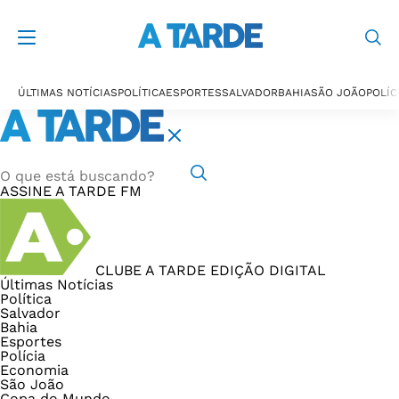
ÚLTIMAS NOTÍCIAS
POLÍTICA
ESPORTES
SALVADOR
BAHIA
SÃO JOÃO
POLÍC
ASSINE
A TARDE FM
CLUBE A TARDE
EDIÇÃO DIGITAL
Últimas Notícias
Política
Salvador
Bahia
Esportes
Polícia
Economia
São João
Copa do Mundo