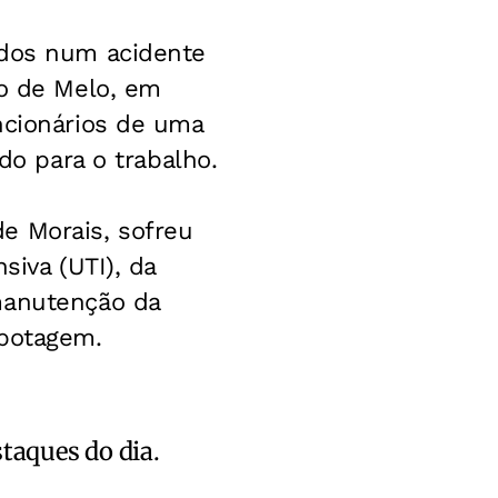
idos num acidente
no de Melo, em
ncionários de uma
do para o trabalho.
e Morais, sofreu
siva (UTI), da
manutenção da
apotagem.
staques do dia.