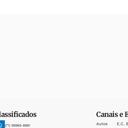
lassificados
Canais e 
Autos
E.c. 
(71) 99965-8961