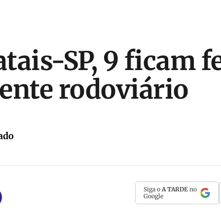
tais-SP, 9 ficam f
ente rodoviário
ado
Siga o
A TARDE
no
Google