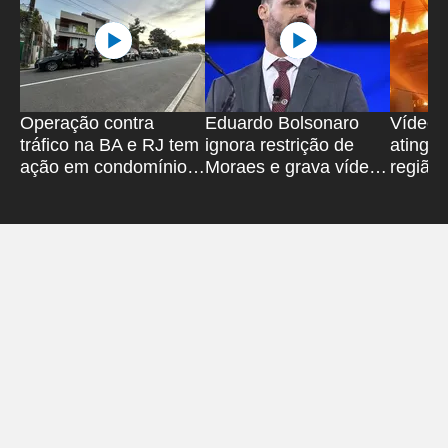
Operação contra
Eduardo Bolsonaro
Vídeo:
tráfico na BA e RJ tem
ignora restrição de
atinge 
ação em condomínio
Moraes e grava vídeo
região 
de alto padrão em
para o pai
Brasil
Salvador