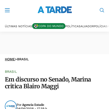
COPA DO MUNDO
ÚLTIMAS NOTÍCIAS
POLÍTICA
SALVADOR
POLÍCIA
BA
HOME
>
BRASIL
BRASIL
Em discurso no Senado, Marina
critica Blairo Maggi
Por
Agencia Estado
04/06/2008 - 17:59 h