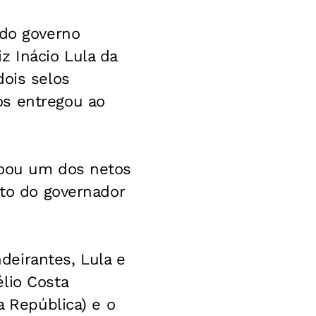
 do governo
z Inácio Lula da
dois selos
os entregou ao
çoou um dos netos
eto do governador
eirantes, Lula e
lio Costa
a República) e o