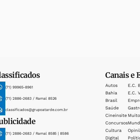
lassificados
Canais e 
Autos
E.c. 
(71) 99965-8961
Bahia
E.c. V
(71) 2886-2683 / Ramal 8526
Brasil
Empr
Saúde
Gast
classificados@grupoatarde.com.br
Cineinsite
Muit
ublicidade
Concursos
Mund
Cultura
Opini
(71) 2886-2683 / Ramal 8585 | 8586
Digital
Políti