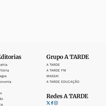
Editorias
Grupo
A TARDE
Bahia
A TARDE
itória
A TARDE FM
egos
MASSA!
ronomia
A TARDE EDUCAÇÃO
o
o
Redes
A TARDE
ão
ca