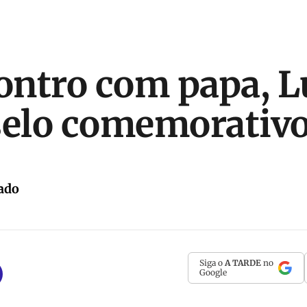
ntro com papa, L
selo comemorativ
ado
Siga o
A TARDE
no
Google