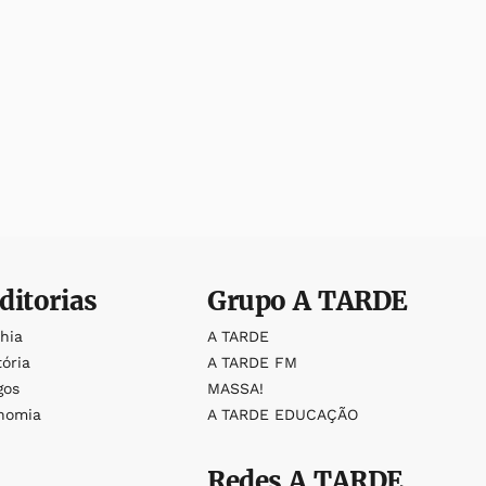
ditorias
Grupo
A TARDE
ahia
A TARDE
tória
A TARDE FM
gos
MASSA!
nomia
A TARDE EDUCAÇÃO
Redes
A TARDE