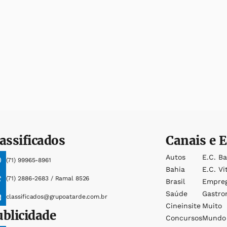
assificados
Canais e E
Autos
E.c. B
(71) 99965-8961
Bahia
E.c. Vi
(71) 2886-2683 / Ramal 8526
Brasil
Empre
Saúde
Gastro
classificados@grupoatarde.com.br
Cineinsite
Muito
ublicidade
Concursos
Mundo