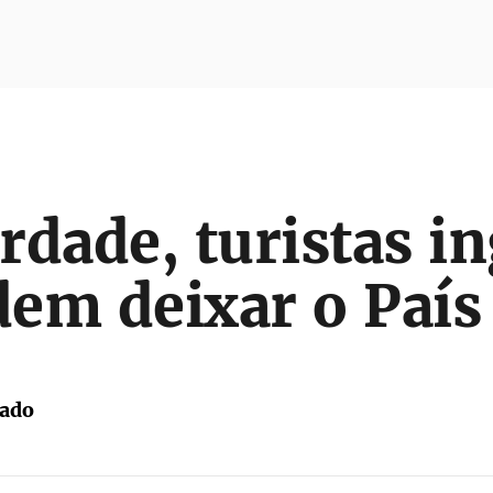
rdade, turistas in
em deixar o País
tado