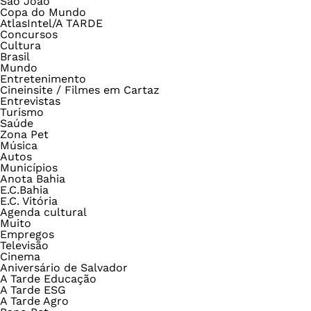
São João
Copa do Mundo
AtlasIntel/A TARDE
Concursos
Cultura
Brasil
Mundo
Entretenimento
Cineinsite / Filmes em Cartaz
Entrevistas
Turismo
Saúde
Zona Pet
Música
Autos
Municípios
Anota Bahia
E.C.Bahia
E.C. Vitória
Agenda cultural
Muito
Empregos
Televisão
Cinema
Aniversário de Salvador
A Tarde Educação
A Tarde ESG
A Tarde Agro