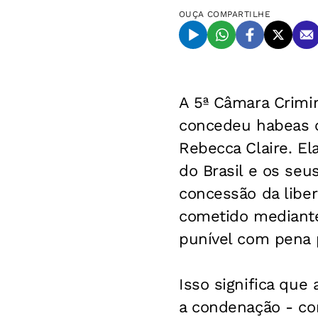
OUÇA
COMPARTILHE
A 5ª Câmara Crimin
concedeu habeas c
Rebecca Claire. E
do Brasil e os seu
concessão da liber
cometido mediante
punível com pena p
Isso significa que
a condenação - co