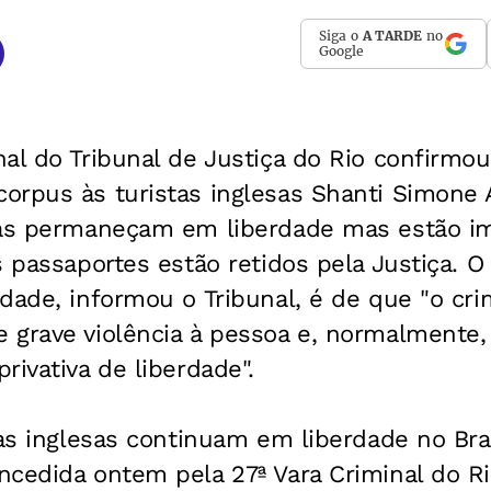
Siga o
A TARDE
no
Google
al do Tribunal de Justiça do Rio confirmou
orpus às turistas inglesas Shanti Simone
las permaneçam em liberdade mas estão im
s passaportes estão retidos pela Justiça. 
dade, informou o Tribunal, é de que "o cri
 grave violência à pessoa e, normalmente,
rivativa de liberdade".
 as inglesas continuam em liberdade no Br
ncedida ontem pela 27ª Vara Criminal do R