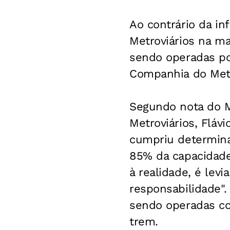
Ao contrário da in
Metroviários na m
sendo operadas po
Companhia do Metr
Segundo nota do M
Metroviários, Fláv
cumpriu determina
85% da capacidade
à realidade, é lev
responsabilidade".
sendo operadas co
trem.