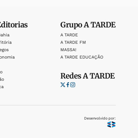
Editorias
Grupo
A TARDE
Bahia
A TARDE
itória
A TARDE FM
egos
MASSA!
ronomia
A TARDE EDUCAÇÃO
o
o
Redes
A TARDE
ão
ca
Desenvolvido por: