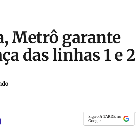
, Metrô garante
ça das linhas 1 e 2
ado
Siga o
A TARDE
no
Google