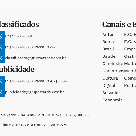
lassificados
Canais e 
Autos
E.c. 
(71) 99965-8961
Bahia
E.c. V
(71) 2886-2683 / Ramal 8526
Brasil
Empr
Saúde
Gast
classificados@grupoatarde.com.br
Cineinsite
Muit
ublicidade
Concursos
Mund
Cultura
Opini
(71) 2886-2683 / Ramal 8585 | 8586
Digital
Políti
publicidade@grupoatarde.com.br
Salvador
Economia
, Salvador - BA, 41820-570
CNPJ nº 15.111.297/0001-30
ados.
EMPRESA EDITORA A TARDE S.A.