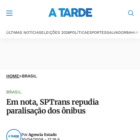
ÚLTIMAS NOTÍCIAS
ELEIÇÕES 2026
POLÍTICA
ESPORTES
SALVADOR
BAHIA
P
HOME
>
BRASIL
BRASIL
Em nota, SPTrans repudia
paralisação dos ônibus
Por
Agencia Estado
30/04/2008 - 17:16 h