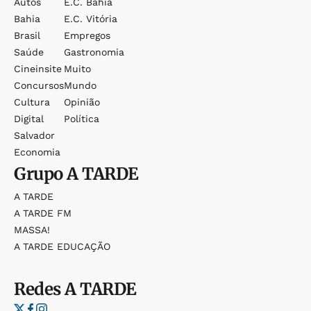
Autos
E.c. Bahia
Bahia
E.c. Vitória
Brasil
Empregos
Saúde
Gastronomia
Cineinsite
Muito
Concursos
Mundo
Cultura
Opinião
Digital
Política
Salvador
Economia
Grupo
A TARDE
A TARDE
A TARDE FM
MASSA!
A TARDE EDUCAÇÃO
Redes
A TARDE