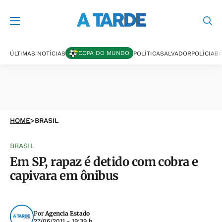
COPA DO MUNDO
ÚLTIMAS NOTÍCIAS
POLÍTICA
SALVADOR
POLÍCIA
BA
HOME
>
BRASIL
BRASIL
Em SP, rapaz é detido com cobra e
capivara em ônibus
Por
Agencia Estado
27/06/2011 - 19:39 h