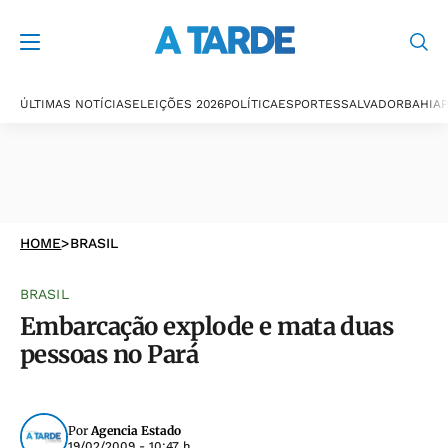
ÚLTIMAS NOTÍCIAS
ELEIÇÕES 2026
POLÍTICA
ESPORTES
SALVADOR
BAHIA
P
HOME
>
BRASIL
BRASIL
Embarcação explode e mata duas
pessoas no Pará
Por
Agencia Estado
19/02/2009 - 10:47 h