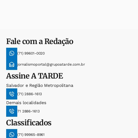
Fale com a Redação
(71) 99601-0020
jornalismoportal@grupoatarde.com.br
Assine
A TARDE
Salvador e Região Metropolitana
(71) 2886-1613
Demais localidades
71 2886-1613
Classificados
(71) 99965-8961