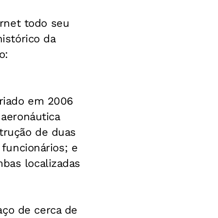
rnet todo seu
histórico da
o:
criado em 2006
 aeronáutica
strução de duas
 funcionários; e
mbas localizadas
aço de cerca de