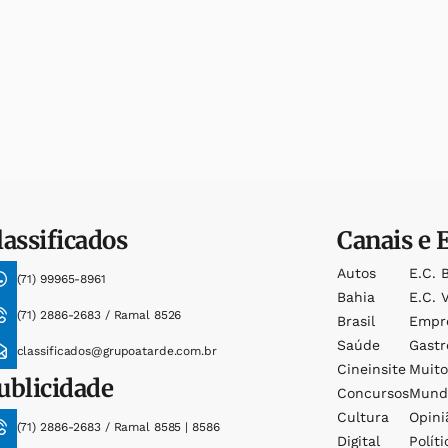
lassificados
Canais e 
Autos
E.c. 
(71) 99965-8961
Bahia
E.c. V
(71) 2886-2683 / Ramal 8526
Brasil
Empr
Saúde
Gast
classificados@grupoatarde.com.br
Cineinsite
Muit
ublicidade
Concursos
Mund
Cultura
Opini
(71) 2886-2683 / Ramal 8585 | 8586
Digital
Políti