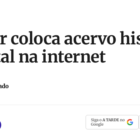
 coloca acervo hi
al na internet
ado
Siga o
A TARDE
no
Google