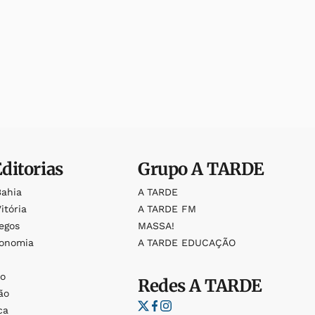
Editorias
Grupo
A TARDE
Bahia
A TARDE
itória
A TARDE FM
egos
MASSA!
ronomia
A TARDE EDUCAÇÃO
o
o
Redes
A TARDE
ão
ca