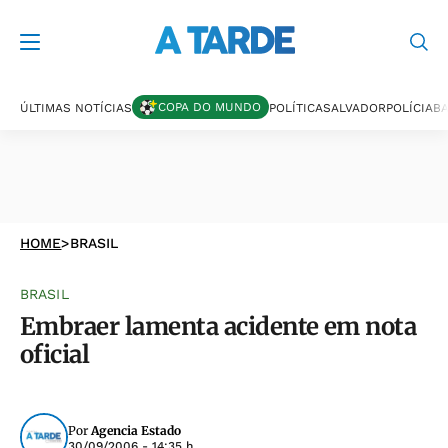
COPA DO MUNDO
ÚLTIMAS NOTÍCIAS
POLÍTICA
SALVADOR
POLÍCIA
BA
HOME
>
BRASIL
BRASIL
Embraer lamenta acidente em nota
oficial
Por
Agencia Estado
30/09/2006 - 14:35 h