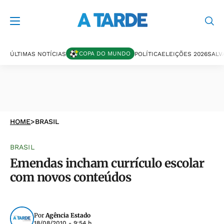
COPA DO MUNDO
ÚLTIMAS NOTÍCIAS
POLÍTICA
ELEIÇÕES 2026
SALV
HOME
>
BRASIL
BRASIL
Emendas incham currículo escolar
com novos conteúdos
Por
Agência Estado
18/08/2010 - 9:54 h